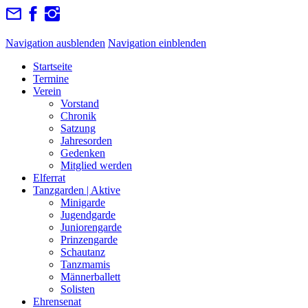
Navigation ausblenden
Navigation einblenden
Startseite
Termine
Verein
Vorstand
Chronik
Satzung
Jahresorden
Gedenken
Mitglied werden
Elferrat
Tanzgarden | Aktive
Minigarde
Jugendgarde
Juniorengarde
Prinzengarde
Schautanz
Tanzmamis
Männerballett
Solisten
Ehrensenat